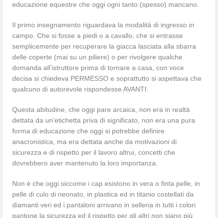
educazione equestre che oggi ogni tanto (spesso) mancano.
Il primo insegnamento riguardava la modalità di ingresso in
campo. Che si fosse a piedi o a cavallo, che si entrasse
semplicemente per recuperare la giacca lasciata alla sbarra
delle coperte (mai su un piliere) o per rivolgere qualche
domanda all’istruttore prima di tornare a casa, con voce
decisa si chiedeva PERMESSO e soprattutto si aspettava che
qualcuno di autorevole rispondesse AVANTI.
Questa abitudine, che oggi pare arcaica, non era in realtà
dettata da un’etichetta priva di significato, non era una pura
forma di educazione che oggi si potrebbe definire
anacronistica, ma era dettata anche da motivazioni di
sicurezza e di rispetto per il lavoro altrui, concetti che
dovrebbero aver mantenuto la loro importanza.
Non è che oggi siccome i cap esistono in vera o finta pelle, in
pelle di culo di neonato, in plastica ed in titanio costellati da
diamanti veri ed i pantaloni arrivano in selleria in tutti i colori
pantone la sicurezza ed il rispetto per gli altri non siano più