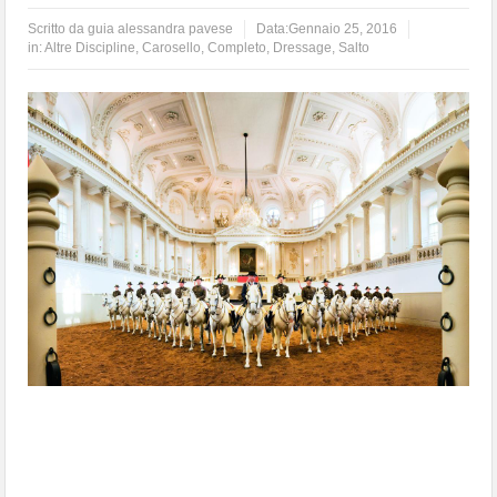
Scritto da
guia alessandra pavese
Data:
Gennaio 25, 2016
in:
Altre Discipline
,
Carosello
,
Completo
,
Dressage
,
Salto