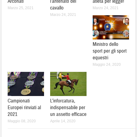
Arconati
l’antenato del
atleta per legge!
cavallo
Marzo 25, 2021
Marzo 24, 2021
Marzo 24, 2021
Ministro dello
sport per gli sport
equestri
Maggio 24, 2020
Campionati
L’inforcatura,
Europei rinviati al
indispensabile per
2021
un assetto efficace
Maggio 08, 2020
Aprile 14, 2020