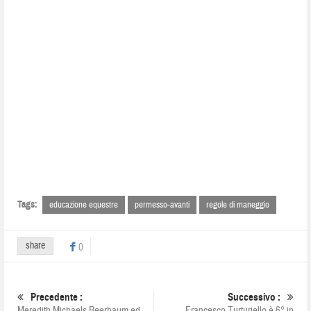
Tags:
educazione equestre
permesso-avanti
regole di maneggio
share
0
Precedente :
Successivo :
Meredith Michaels Beerbaum ed
Francesco Turturiello è 6° in