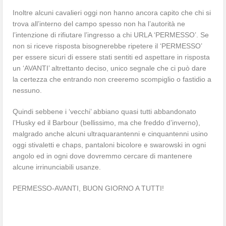
Inoltre alcuni cavalieri oggi non hanno ancora capito che chi si
trova all’interno del campo spesso non ha l’autorità ne
l’intenzione di rifiutare l’ingresso a chi URLA ‘PERMESSO’. Se
non si riceve risposta bisognerebbe ripetere il ‘PERMESSO’
per essere sicuri di essere stati sentiti ed aspettare in risposta
un ‘AVANTI’ altrettanto deciso, unico segnale che ci può dare
la certezza che entrando non creeremo scompiglio o fastidio a
nessuno.
Quindi sebbene i ‘vecchi’ abbiano quasi tutti abbandonato
l’Husky ed il Barbour (bellissimo, ma che freddo d’inverno),
malgrado anche alcuni ultraquarantenni e cinquantenni usino
oggi stivaletti e chaps, pantaloni bicolore e swarowski in ogni
angolo ed in ogni dove dovremmo cercare di mantenere
alcune irrinunciabili usanze.
PERMESSO-AVANTI, BUON GIORNO A TUTTI!