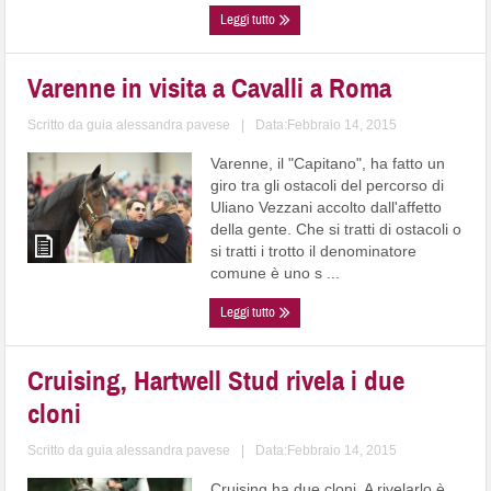
Leggi tutto
Varenne in visita a Cavalli a Roma
Scritto da
guia alessandra pavese
|
Data:Febbraio 14, 2015
Varenne, il "Capitano", ha fatto un
giro tra gli ostacoli del percorso di
Uliano Vezzani accolto dall'affetto
della gente. Che si tratti di ostacoli o
si tratti i trotto il denominatore
comune è uno s ...
Leggi tutto
Cruising, Hartwell Stud rivela i due
cloni
Scritto da
guia alessandra pavese
|
Data:Febbraio 14, 2015
Cruising ha due cloni. A rivelarlo è