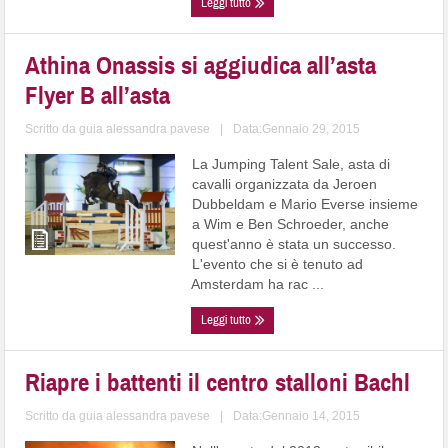
Leggi tutto
Athina Onassis si aggiudica all’asta
Flyer B all’asta
Scritto da
guia alessandra pavese
|
Data:Gennaio 29, 2015
La Jumping Talent Sale, asta di
cavalli organizzata da Jeroen
Dubbeldam e Mario Everse insieme
a Wim e Ben Schroeder, anche
quest'anno è stata un successo.
L'evento che si è tenuto ad
Amsterdam ha rac ...
Leggi tutto
Riapre i battenti il centro stalloni Bachl
Scritto da
guia alessandra pavese
|
Data:Gennaio 14, 2015