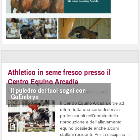
Athletico in seme fresco presso il
Centro Equino Arcadia
Il puledro dei tuoi sogni con
Scritto da
guia alessandra pavese
|
Data:Marzo 26, 2015
GoEmbryo
Il Centro Equino Arcadia oltre ad
offrire tutta una serie di servizi
professionali nell'ambito della
riproduzione e dell'allevamento
equino possiede anche alcuni
stalloni residenti. Per la disciplina ...