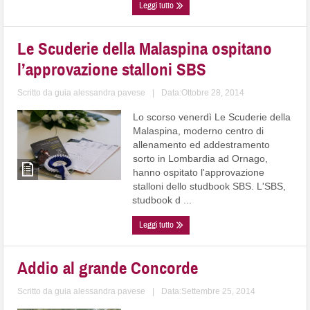
Leggi tutto
Le Scuderie della Malaspina ospitano
l’approvazione stalloni SBS
Scritto da
guia alessandra pavese
|
Data:Ottobre 28, 2014
Lo scorso venerdì Le Scuderie della
Malaspina, moderno centro di
allenamento ed addestramento
sorto in Lombardia ad Ornago,
hanno ospitato l'approvazione
stalloni dello studbook SBS. L'SBS,
studbook d ...
Leggi tutto
Addio al grande Concorde
Scritto da
guia alessandra pavese
|
Data:Settembre 25, 2014