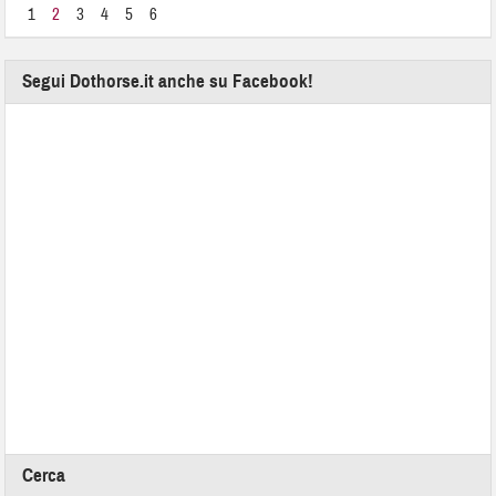
1
2
3
4
5
6
Segui Dothorse.it anche su Facebook!
Cerca