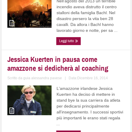
Nell'agosto del 2013 un terribile
incendio aveva distrutto il centro
stalloni della famiglia Bachl. Nel
disastro persero la vita ben 28
cavalli. Da allora i Bachl hanno
lavorato giorno e notte, per sa ...
Leggi tutto
Jessica Kuerten in pausa come
amazzone si dedicherà al coaching
Scritto da
guia alessandra pavese
|
Data:Dicembre 16, 2014
L'amazzone irlandese Jessica
Kuerten ha deciso di mettere in
stand bye la sua carriera da atleta
per dedicarsi principalmente
all'insegnamento. I successi sportivi
più importanti le erano stati regala
...