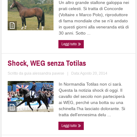
Un altro grande stallone galoppa nei
prati celesti. Si tratta di Concorde
(Voltaire x Marco Polo), riproduttore
di fama mondiale che se n'è andato
in questi giorni alla veneranda età di
30 anni. Sotto ...
Leggi tutto
Shock, WEG senza Totilas
Scritto da
guia alessandra pavese
|
Data:Agosto 20, 2014
In Normandia Totilas non ci sarà.
Questa la notizia shock di oggi. Il
cavallo del secolo non parteciperà
ai WEG, perché una botta su una
schinella l'ha lasciato dolorante. Si
tratta dell'ennesima delu ...
Leggi tutto