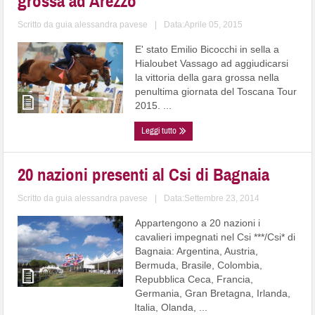
grossa ad Arezzo
Scritto da
guia alessandra pavese
|
Data:Aprile 05, 2015
E' stato Emilio Bicocchi in sella a
Hialoubet Vassago ad aggiudicarsi
la vittoria della gara grossa nella
penultima giornata del Toscana Tour
2015. ...
Leggi tutto
20 nazioni presenti al Csi di Bagnaia
Scritto da
guia alessandra pavese
|
Data:Settembre 23, 2014
Appartengono a 20 nazioni i
cavalieri impegnati nel Csi ***/Csi* di
Bagnaia: Argentina, Austria,
Bermuda, Brasile, Colombia,
Repubblica Ceca, Francia,
Germania, Gran Bretagna, Irlanda,
Italia, Olanda, ...