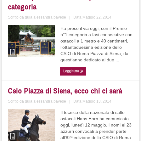
categoria
Scritto da
guia alessandra pavese
|
Data:Maggio 22, 2014
Ha preso il via oggi, con il Premio
n°1 categoria a fasi consecutive con
ostacoli a 1 metro e 40 centimetri,
l’ottantaduesima edizione dello
CSIO di Roma Piazza di Siena, da
quest’anno dedicato ai due ...
Leggi tutto
Csio Piazza di Siena, ecco chi ci sarà
Scritto da
guia alessandra pavese
|
Data:Maggio 13, 2014
Il tecnico della nazionale di salto
ostacoli Hans Horn ha comunicato
oggi, lunedì 12 maggio, i nomi ei 23
azzurri convocati a prender parte
all’82ª edizione dello CSIO di Roma