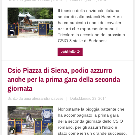
Scritto da
guia alessandra pavese
|
Data:Giugno 17, 2014
Il tecnico della nazionale italiana
senior di salto ostacoli Hans Horn
ha comunicato i nomi dei cavalieri
azzurri che rappresenteranno il
Tricolore in occasione del prossimo
CSIO 3 stelle di Budapest ...
Leggi tutto
Csio Piazza di Siena, podio azzurro
anche per la prima gara della seconda
giornata
Scritto da
guia alessandra pavese
|
Data:Maggio 23, 2014
Nonostante la pioggia battente che
ha accompagnato la prima gara
della seconda giornata dello CSIO
romano, per gli azzurri l’inizio è
stato come ieri un grande successo.