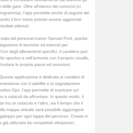
li delle gare. Oltre all’elenco dei concorsi (ci
n programma), l’app permette anche di seguire dei
Cercando il loro nome potrete essere aggiornati
sultati ottenuti;
reata dal personal trainer Samuel Pont, questa
piegazione di tecniche ed esercizi per
Con degli allenamenti specifici, il cavaliere può
o sportivo e nell’armonia con il proprio cavallo,
rontare le proprie paure ed emozioni;
Questa applicazione è dedicata ai cavalieri di
onnessione con il satellite e la segnalazione
ositivo Gps, l’app permette di scaricare sul
o a ostacoli da affrontare. In questo modo, il
e tra un ostacolo e l’altro, sia il tempo che il
Alla mappa virtuale sarà possibile aggiungere
 galoppo per ogni tappa del percorso. Creata in
già utilizzata da completisti olimpionici;