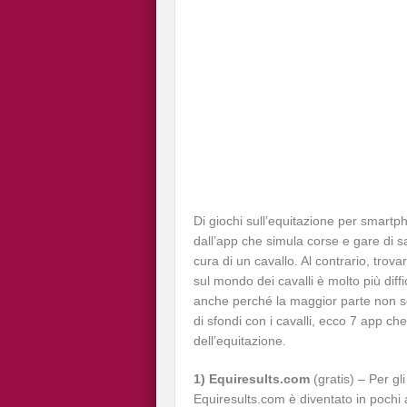
Di giochi sull’equitazione per smartp
dall’app che simula corse e gare di sa
cura di un cavallo. Al contrario, trovar
sul mondo dei cavalli è molto più diff
anche perché la maggior parte non so
di sfondi con i cavalli, ecco 7 app ch
dell’equitazione.
1) Equiresults.com
(gratis) – Per gli 
Equiresults.com è diventato in pochi a