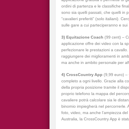
ordini di partenza e le classifiche fina
sono sia quelli passati, che quelli i
“cavalieri preferiti” (solo italiani). 
sulle gare a cui parteciperanno e sui ri
3) Equitazione Coach
(99 cent) – C
applicazione offre dei video con la s
perfezionare le prestazioni a cavallo. 
raggiungere dei miglioramenti in ambit
ma anche in ambito personale per aff
4) CrossCountry App
(9,99 euro) – 
completo a ogni livello. Grazie alla c
della propria posizione tramite il disp
proprio telefono la mappa del percors
cavaliere potrà calcolare sia le distanz
binomio impiegherà nel percorrerle. 
foto, video, ma anche l’ampiezza del
Australia, la CrossCountry App è stata 