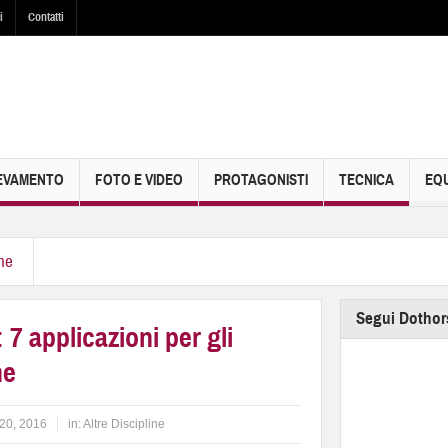
i
Contatti
EVAMENTO
FOTO E VIDEO
PROTAGONISTI
TECNICA
EQU
ine
Segui Dothor
7 applicazioni per gli
ne
20, 2016
in:
Altre Discipline