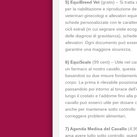
5) EquiBreed Vet
(gratis) – Si tratta
per la riabilitazione e riproduzione de
veterinari ginecologi e allevatori equi
schede personalizzate con le caratteris
cicli estrali (in cui segnare visite ec
delle diagnosi di gravidanza), schede
allevatori. Ogni documento può esser
garantire una maggiore sicurezza;
6) EquiScale
(99 cent) – Utile nel c
un farmaco al nostro cavallo, questa 
basandosi su due misure fondamentali
corpo. La prima è rilevabile posizionan
passandolo poi intorno al torace dell
lungo il costato e l’addome fino alla
cavallo può esserci utile per dosare
anche per mantenere sotto controllo 
correggere problemi alimentari;
7) Agenda Medica del Cavallo
(4,9
ama avere tutto sotto controllo, que