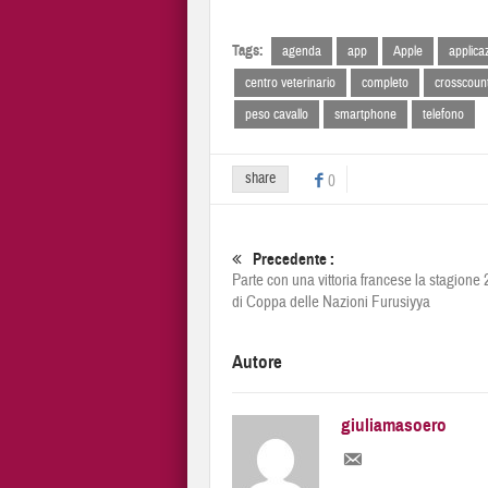
Tags:
agenda
app
Apple
applica
centro veterinario
completo
crosscoun
peso cavallo
smartphone
telefono
share
0
Precedente :
Parte con una vittoria francese la stagione
di Coppa delle Nazioni Furusiyya
Autore
giuliamasoero