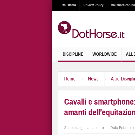
Chi siamo
Privacy Policy
Collabora con no
DISCIPLINE
WORLDWIDE
ALL
Home
News
Altre Discipl
Cavalli e smartphone: 
amanti dell’equitazio
Scritto da
giuliamasoero
Data:
Febbraio 