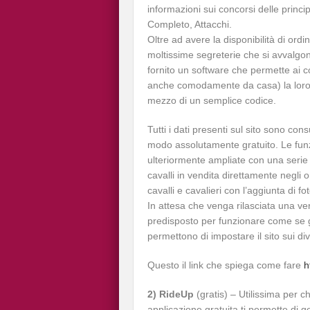
informazioni sui concorsi delle princip
Completo, Attacchi.
Oltre ad avere la disponibilità di ordi
moltissime segreterie che si avvalgon
fornito un software che permette ai co
anche comodamente da casa) la loro 
mezzo di un semplice codice.
Tutti i dati presenti sul sito sono con
modo assolutamente gratuito. Le funz
ulteriormente ampliate con una serie di
cavalli in vendita direttamente negli or
cavalli e cavalieri con l’aggiunta di fo
In attesa che venga rilasciata una ve
predisposto per funzionare come se già
permettono di impostare il sito sui di
Questo il link che spiega come fare
h
2) RideUp
(gratis) – Utilissima per c
applicazione gratuita ti permette di g