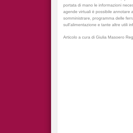
portata di mano le informazioni necess
agende virtuali è possibile annotare 
somministrare, programma delle ferrat
sull’alimentazione e tante altre utili
Articolo a cura di Giulia Masoero Reg