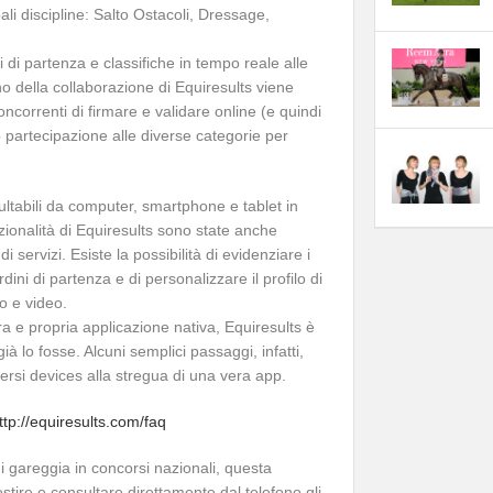
ali discipline: Salto Ostacoli, Dressage,
ni di partenza e classifiche in tempo reale alle
o della collaborazione di Equiresults viene
ncorrenti di firmare e validare online (e quindi
partecipazione alle diverse categorie per
sultabili da computer, smartphone e tablet in
ionalità di Equiresults sono state anche
 servizi. Esiste la possibilità di evidenziare i
dini di partenza e di personalizzare il profilo di
to e video.
ra e propria applicazione nativa, Equiresults è
 lo fosse. Alcuni semplici passaggi, infatti,
versi devices alla stregua di una vera app.
ttp://equiresults.com/faq
hi gareggia in concorsi nazionali, questa
estire e consultare direttamente dal telefono gli