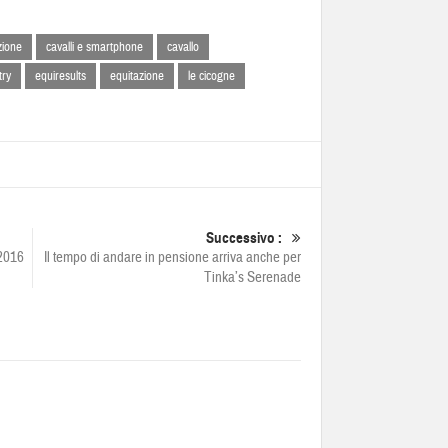
zione
cavalli e smartphone
cavallo
try
equiresults
equitazione
le cicogne
Successivo :
 2016
Il tempo di andare in pensione arriva anche per
Tinka’s Serenade