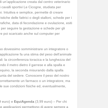
 di un’applicazione creata dal centro veterinario
i cavalli sportivi Le Cicogne, studiata per
ni. Intuitiva e semplice, permette di creare
tiche delle fattrici o degli stalloni, schede per i
ografiche, data di fecondazione e ovulazione, esiti
 per seguire la gestazione e schede per gli
e poi scaricato anche sul computer per
aso dovessimo somministrare un integratore o
applicazione fa una stima del peso dell’animale
: la circonferenza toracica e la lunghezza del
do il metro dietro il garrese e alla spalla e
’equino, la seconda misurando dalla spalla
 punta del sedere. Conoscere il peso del nostro
 correttamente un farmaco o un integratore, ma
le sue condizioni fisiche ed, eventualmente,
9 euro) e
EquiAgenda
(3,99 euro) – Per chi
ste applicazioni permettono di avere sempre a