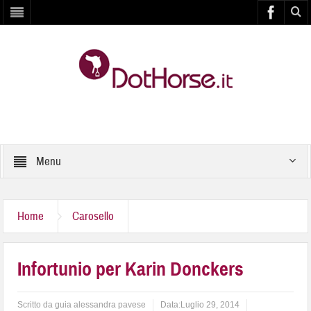
Menu
Home
Carosello
Infortunio per Karin Donckers
Scritto da
guia alessandra pavese
Data:
Luglio 29, 2014