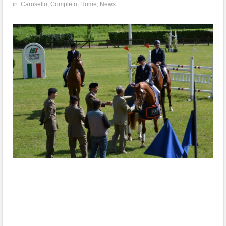
in:
Carosello
,
Completo
,
Home
,
News