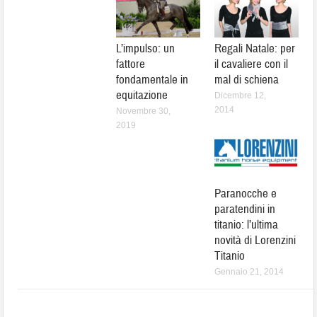
L’impulso: un
Regali Natale: per
fattore
il cavaliere con il
fondamentale in
mal di schiena
equitazione
Dicembre 12,
2014
Novembre 30,
2019
Paranocche e
paratendini in
titanio: l’ultima
novità di Lorenzini
Titanio
Gennaio 21, 2014