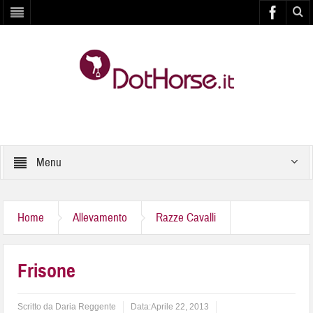
Menu
Home
Allevamento
Razze Cavalli
Frisone
Scritto da
Daria Reggente
Data:
Aprile 22, 2013