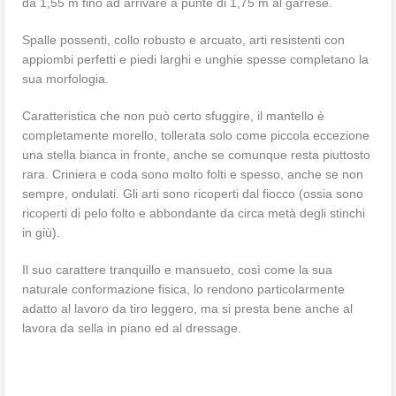
da 1,55 m fino ad arrivare a punte di 1,75 m al garrese.
Spalle possenti, collo robusto e arcuato, arti resistenti con
appiombi perfetti e piedi larghi e unghie spesse completano la
sua morfologia.
Caratteristica che non può certo sfuggire, il mantello è
completamente morello, tollerata solo come piccola eccezione
una stella bianca in fronte, anche se comunque resta piuttosto
rara. Criniera e coda sono molto folti e spesso, anche se non
sempre, ondulati. Gli arti sono ricoperti dal fiocco (ossia sono
ricoperti di pelo folto e abbondante da circa metà degli stinchi
in giù).
Il suo carattere tranquillo e mansueto, così come la sua
naturale conformazione fisica, lo rendono particolarmente
adatto al lavoro da tiro leggero, ma si presta bene anche al
lavora da sella in piano ed al dressage.