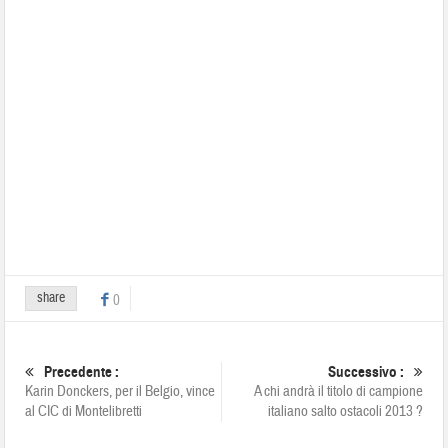
share
0
Precedente :
Successivo :
Karin Donckers, per il Belgio, vince
A chi andrà il titolo di campione
al CIC di Montelibretti
italiano salto ostacoli 2013 ?