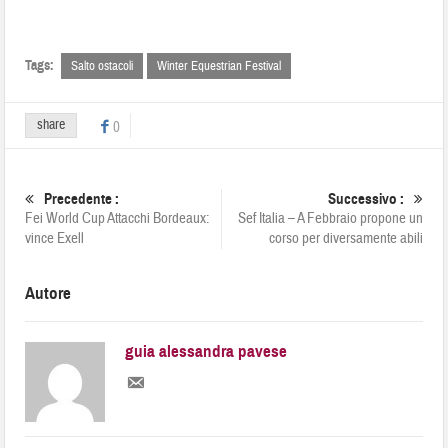
Tags:
Salto ostacoli
Winter Equestrian Festival
share
0
Precedente :
Successivo :
Fei World Cup Attacchi Bordeaux:
Sef Italia – A Febbraio propone un
vince Exell
corso per diversamente abili
Autore
guia alessandra pavese