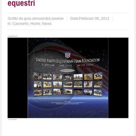
equestri
Scritto da
guia alessandra pavese
Data:
Febbraio 06, 2012
in:
Carosello
,
Home
,
News