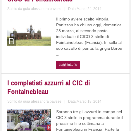
Scritto da
guia alessandra pavese
|
Data:Marzo 24, 2014
Il primo aviere scelto Vittoria
Panizzon ha chiuso oggi, domenica
23 marzo, al secondo posto
individuale il CICO 3 stelle di
Fointainebleau (Francia). In sella al
suo cavallo di punta, la grigia Borou
...
Leggi tutto
I completisti azzurri al CIC di
Fontainebleau
Scritto da
guia alessandra pavese
|
Data:Marzo 18, 2014
Saranno tre gli azzurri in campo nel
CIC 3 stelle in programma durante il
prossimo fine settimana a
Fontainebleau in Francia. Parte la