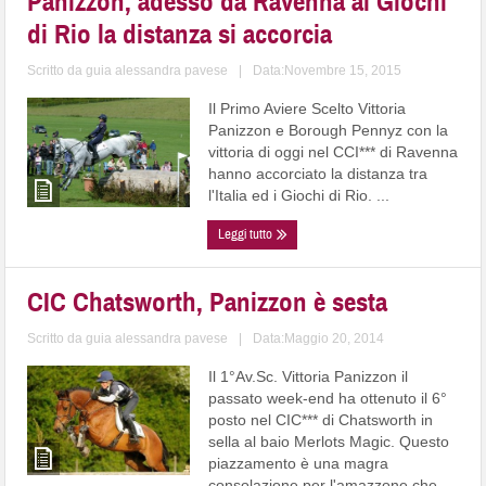
Panizzon, adesso da Ravenna ai Giochi
di Rio la distanza si accorcia
Scritto da
guia alessandra pavese
|
Data:Novembre 15, 2015
Il Primo Aviere Scelto Vittoria
Panizzon e Borough Pennyz con la
vittoria di oggi nel CCI*** di Ravenna
hanno accorciato la distanza tra
l'Italia ed i Giochi di Rio. ...
Leggi tutto
CIC Chatsworth, Panizzon è sesta
Scritto da
guia alessandra pavese
|
Data:Maggio 20, 2014
Il 1°Av.Sc. Vittoria Panizzon il
passato week-end ha ottenuto il 6°
posto nel CIC*** di Chatsworth in
sella al baio Merlots Magic. Questo
piazzamento è una magra
consolazione per l'amazzone che