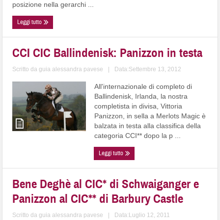
posizione nella gerarchi ...
Leggi tutto
CCI CIC Ballindenisk: Panizzon in testa
Scritto da
guia alessandra pavese
|
Data:Settembre 13, 2012
All'internazionale di completo di
Ballindenisk, Irlanda, la nostra
completista in divisa, Vittoria
Panizzon, in sella a Merlots Magic è
balzata in testa alla classifica della
categoria CCI** dopo la p ...
Leggi tutto
Bene Deghè al CIC* di Schwaiganger e
Panizzon al CIC** di Barbury Castle
Scritto da
guia alessandra pavese
|
Data:Luglio 12, 2011