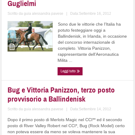
Guglielmi
Scritto da
guia alessandra pavese
|
Data:Settembre 16, 2012
Sono due le vittorie che l'Italia ha
potuto festeggiare oggi a
Ballindenisk, in Irlanda, in occasione
del concorso internazionale di
completo. Vittoria Panizzon,
rappresentante dell'Aeronautica
Milita ...
Leggi tutto
Bug e Vittoria Panizzon, terzo posto
provvisorio a Ballindenisk
Scritto da
guia alessandra pavese
|
Data:Settembre 14, 2012
Dopo il primo posto di Merlots Magic nel CCI** ed il secondo
posto di River Valley Robert nel CCI*, Bug (Rock Model) certo
non poteva essere da meno se voleva mantenere la sua