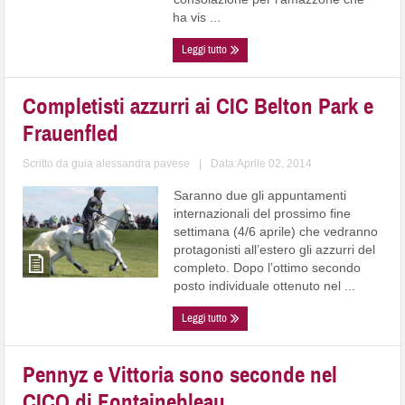
ha vis ...
Leggi tutto
Completisti azzurri ai CIC Belton Park e
Frauenfled
Scritto da
guia alessandra pavese
|
Data:Aprile 02, 2014
Saranno due gli appuntamenti
internazionali del prossimo fine
settimana (4/6 aprile) che vedranno
protagonisti all’estero gli azzurri del
completo. Dopo l’ottimo secondo
posto individuale ottenuto nel ...
Leggi tutto
Pennyz e Vittoria sono seconde nel
CICO di Fontainebleau