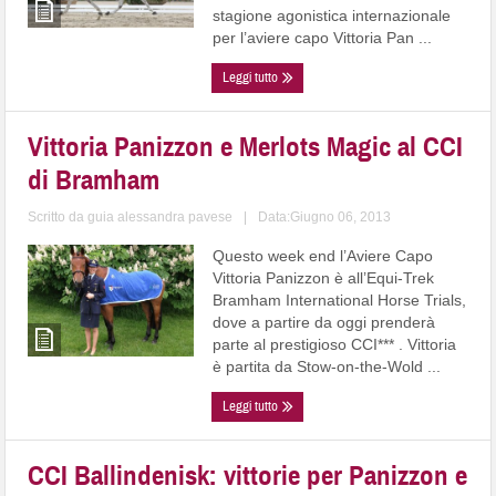
stagione agonistica internazionale
per l’aviere capo Vittoria Pan ...
Leggi tutto
Vittoria Panizzon e Merlots Magic al CCI
di Bramham
Scritto da
guia alessandra pavese
|
Data:Giugno 06, 2013
Questo week end l’Aviere Capo
Vittoria Panizzon è all’Equi-Trek
Bramham International Horse Trials,
dove a partire da oggi prenderà
parte al prestigioso CCI*** . Vittoria
è partita da Stow-on-the-Wold ...
Leggi tutto
CCI Ballindenisk: vittorie per Panizzon e