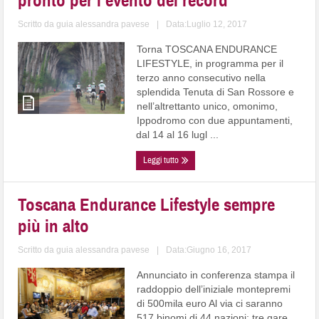
pronto per l’evento dei record
Scritto da
guia alessandra pavese
|
Data:Luglio 12, 2017
Torna TOSCANA ENDURANCE
LIFESTYLE, in programma per il
terzo anno consecutivo nella
splendida Tenuta di San Rossore e
nell’altrettanto unico, omonimo,
Ippodromo con due appuntamenti,
dal 14 al 16 lugl ...
Leggi tutto
Toscana Endurance Lifestyle sempre
più in alto
Scritto da
guia alessandra pavese
|
Data:Giugno 16, 2017
Annunciato in conferenza stampa il
raddoppio dell’iniziale montepremi
di 500mila euro Al via ci saranno
517 binomi di 44 nazioni: tre gare