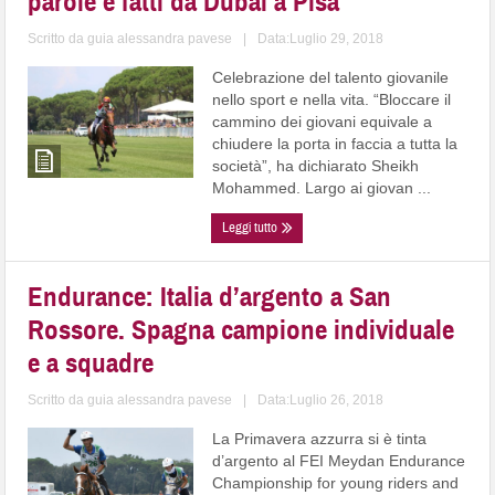
parole e fatti da Dubai a Pisa
Scritto da
guia alessandra pavese
|
Data:Luglio 29, 2018
Celebrazione del talento giovanile
nello sport e nella vita. “Bloccare il
cammino dei giovani equivale a
chiudere la porta in faccia a tutta la
società”, ha dichiarato Sheikh
Mohammed. Largo ai giovan ...
Leggi tutto
Endurance: Italia d’argento a San
Rossore. Spagna campione individuale
e a squadre
Scritto da
guia alessandra pavese
|
Data:Luglio 26, 2018
La Primavera azzurra si è tinta
d’argento al FEI Meydan Endurance
Championship for young riders and