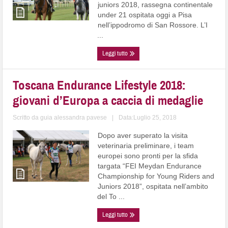
juniors 2018, rassegna continentale
under 21 ospitata oggi a Pisa
nell’ippodromo di San Rossore. L’I
...
Leggi tutto
Toscana Endurance Lifestyle 2018:
giovani d’Europa a caccia di medaglie
Scritto da
guia alessandra pavese
|
Data:Luglio 25, 2018
Dopo aver superato la visita
veterinaria preliminare, i team
europei sono pronti per la sfida
targata “FEI Meydan Endurance
Championship for Young Riders and
Juniors 2018”, ospitata nell’ambito
del To ...
Leggi tutto