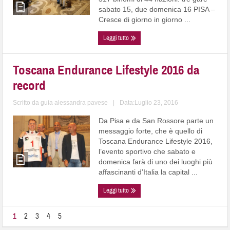
sabato 15, due domenica 16 PISA –
Cresce di giorno in giorno ...
Leggi tutto
Toscana Endurance Lifestyle 2016 da
record
Scritto da
guia alessandra pavese
|
Data:Luglio 23, 2016
Da Pisa e da San Rossore parte un
messaggio forte, che è quello di
Toscana Endurance Lifestyle 2016,
l’evento sportivo che sabato e
domenica farà di uno dei luoghi più
affascinanti d’Italia la capital ...
Leggi tutto
1
2
3
4
5