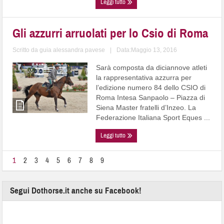
Leggi tutto
Gli azzurri arruolati per lo Csio di Roma
Scritto da
guia alessandra pavese
|
Data:Maggio 13, 2016
Sarà composta da diciannove atleti
la rappresentativa azzurra per
l’edizione numero 84 dello CSIO di
Roma Intesa Sanpaolo – Piazza di
Siena Master fratelli d’Inzeo. La
Federazione Italiana Sport Eques ...
Leggi tutto
1
2
3
4
5
6
7
8
9
Segui Dothorse.it anche su Facebook!