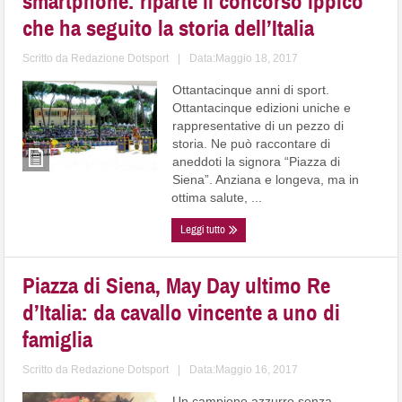
smartphone: riparte il concorso ippico
che ha seguito la storia dell’Italia
Scritto da
Redazione Dotsport
|
Data:Maggio 18, 2017
Ottantacinque anni di sport.
Ottantacinque edizioni uniche e
rappresentative di un pezzo di
storia. Ne può raccontare di
aneddoti la signora “Piazza di
Siena”. Anziana e longeva, ma in
ottima salute, ...
Leggi tutto
Piazza di Siena, May Day ultimo Re
d’Italia: da cavallo vincente a uno di
famiglia
Scritto da
Redazione Dotsport
|
Data:Maggio 16, 2017
Un campione azzurro senza