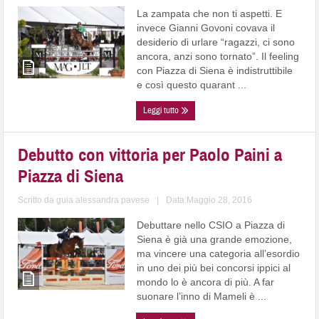
La zampata che non ti aspetti. E
invece Gianni Govoni covava il
desiderio di urlare “ragazzi, ci sono
ancora, anzi sono tornato”. Il feeling
con Piazza di Siena è indistruttibile
e così questo quarant ...
Leggi tutto
Debutto con vittoria per Paolo Paini a
Piazza di Siena
Scritto da
guia alessandra pavese
|
Data:Maggio 28, 2016
Debuttare nello CSIO a Piazza di
Siena è già una grande emozione,
ma vincere una categoria all’esordio
in uno dei più bei concorsi ippici al
mondo lo è ancora di più. A far
suonare l’inno di Mameli è ...