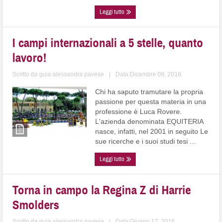
Leggi tutto
I campi internazionali a 5 stelle, quanto
lavoro!
Scritto da
guia alessandra pavese
|
Data:Dicembre 08, 2016
Chi ha saputo tramutare la propria
passione per questa materia in una
professione è Luca Rovere.
L'azienda denominata EQUITERIA
nasce, infatti, nel 2001 in seguito Le
sue ricerche e i suoi studi tesi ...
Leggi tutto
Torna in campo la Regina Z di Harrie
Smolders
Scritto da
guia alessandra pavese
|
Data:Giugno 17, 2016