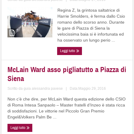
Regina Z, la grintosa saltatrice di
Harrie Smolders, è ferma dallo Csio
romano dello scorso anno. Durante
le gare di Piazza di Siena la
velocissima baia si è infortunata ed
ha osservato un lungo perio ...
Leggi tutto
McLain Ward asso pigliatutto a Piazza di
Siena
Scritto da
guia alessandra pavese
|
Data:Maggio 29, 2016
Non c’è che dire, per McLain Ward questa edizione dello CSIO
di Roma Intesa Sanpaolo – Master fratelli d’Inzeo è stata ricca
di soddisfazioni. Le vittorie nel Piccolo Gran Premio
Engel&Volkers Palm Be ...
Leggi tutto