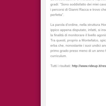
gradi: “Sono soddisfatto dei miei cava
i percorsi di Gianni Racca e trovo ch
perfetta”.
La parola d’ordine, nella struttura Ho
ippico appena disputato, infatti, si i
la finalità di monitorare il livello agon
Tra questi, proprio a Montefalco, spi
erba che, nonostante i suoi undici ann
primo grado preso meno di un anno fa
curriculum.
Tutti i risultati:
http://www.rideup.it/