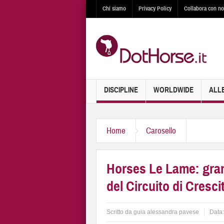
Chi siamo
Privacy Policy
Collabora con no
DISCIPLINE
WORLDWIDE
ALL
Home
Carosello
Horses Le Lame: gran
del Circuito di Cresci
Scritto da
guia alessandra pavese
Data: