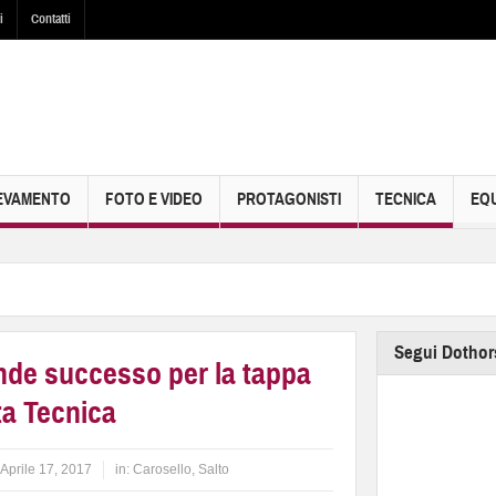
i
Contatti
EVAMENTO
FOTO E VIDEO
PROTAGONISTI
TECNICA
EQU
Segui Dothor
de successo per la tappa
ta Tecnica
Aprile 17, 2017
in:
Carosello
,
Salto