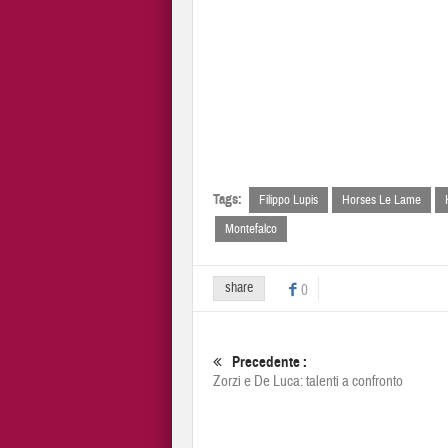
Tags:
Filippo Lupis
Horses Le Lame
Montefalco
share
0
Precedente :
Zorzi e De Luca: talenti a confronto