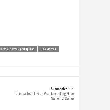
Horses Le lame Sporting Club
Luca Marziani
Successivo :
Toscana Tour: il Gran Premio è dell’egiziano
Sameh El Dahan