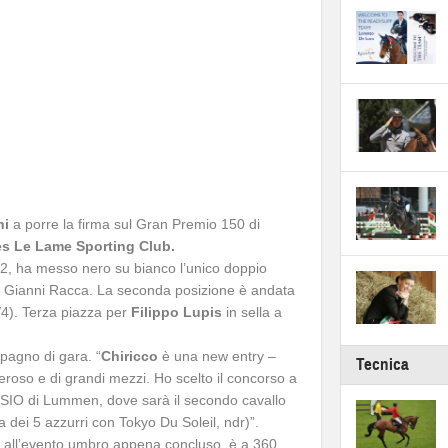
ni
a porre la firma sul Gran Premio 150 di
s Le Lame Sporting Club.
cco 2, ha messo nero su bianco l’unico doppio
 Gianni Racca. La seconda posizione è andata
/4). Terza piazza per
Filippo Lupis
in sella a
pagno di gara. “
Chiricco
è una new entry –
Tecnica
neroso e di grandi mezzi. Ho scelto il concorso a
 CSIO di Lummen, dove sarà il secondo cavallo
 dei 5 azzurri con Tokyo Du Soleil, ndr)”.
to all’evento umbro appena concluso, è a 360