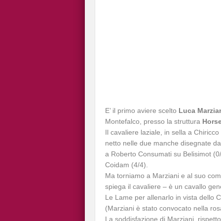
E’ il primo aviere scelto
Luca Marzia
Montefalco, presso la struttura
Horse
Il cavaliere laziale, in sella a Chiri
netto nelle due manche disegnate da
a Roberto Consumati su Belisimot (0
Coidam (4/4).
Ma torniamo a Marziani e al suo com
spiega il cavaliere – è un cavallo ge
Le Lame per allenarlo in vista dello
(Marziani è stato convocato nella rosa
La soddisfazione di Marziani, rispet