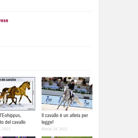
vese
 l’Eohippus,
Il cavallo è un atleta per
to del cavallo
legge!
, 2021
Marzo 24, 2021