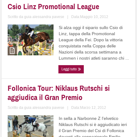
Csio Linz Promotional League
Scritto da
guia alessandra pavese
|
Data:Maggio 10, 2012
Si alza oggi il sipario sullo Csio di
Linz, tappa della Promotional
League della Fei. Dopo la vittoria
conquistata nella Coppa delle
Nazioni della scorsa settimana a
Lummen i nostri atleti saranno chi ...
Leggi tutto
Follonica Tour: Niklaus Rutschi si
aggiudica il Gran Premio
Scritto da
guia alessandra pavese
|
Data:Marzo 12, 2012
In sella a Narbonne Z l'elvetico
Niklaus Rutschi si è aggiudicato ieri
il Gran Premio del Csi di Follonica
davanti alla connazionale Emilie