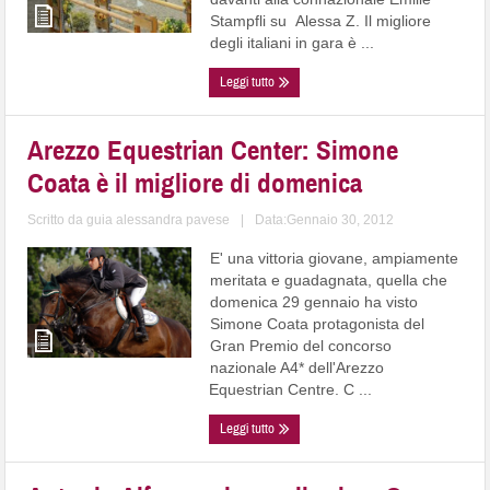
Stampfli su Alessa Z. Il migliore
degli italiani in gara è ...
Leggi tutto
Arezzo Equestrian Center: Simone
Coata è il migliore di domenica
Scritto da
guia alessandra pavese
|
Data:Gennaio 30, 2012
E' una vittoria giovane, ampiamente
meritata e guadagnata, quella che
domenica 29 gennaio ha visto
Simone Coata protagonista del
Gran Premio del concorso
nazionale A4* dell'Arezzo
Equestrian Centre. C ...
Leggi tutto