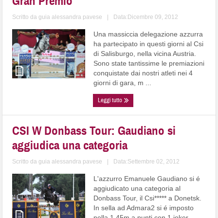
Gran Premio
Scritto da
guia alessandra pavese
|
Data:Dicembre 09, 2012
Una massiccia delegazione azzurra
ha partecipato in questi giorni al Csi
di Salisburgo, nella vicina Austria.
Sono state tantissime le premiazioni
conquistate dai nostri atleti nei 4
giorni di gara, m ...
Leggi tutto
CSI W Donbass Tour: Gaudiano si
aggiudica una categoria
Scritto da
guia alessandra pavese
|
Data:Settembre 02, 2012
L'azzurro Emanuele Gaudiano si é
aggiudicato una categoria al
Donbass Tour, il Csi***** a Donetsk.
In sella ad Admara2 si é imposto
nella 1,45m a punti con 1 joker