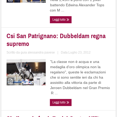
battendo Edwina Alexander Tops
con M ...
Leggi tutto
Csi San Patrignano: Dubbeldam regna
supremo
Scritto da
guia alessandra pavese
|
Data:Luglio 23, 2012
"La classe non è acqua e una
medaglia d'oro olimpica non la
regalano", queste le esclamazioni
che si sono sentite ieri da chi ha
assistito alla vittoria da parte di
Jeroen Dubbeldam nel Gran Premio
R ...
Leggi tutto