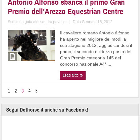
Antonio Alfonso sbanca il primo Gran
Premio dell’Arezzo Equestrian Centre
Scritto da
guia alessandra pavese
|
Data:Gennaio 15, 2012
Il cavaliere romano Antonio Alfonso
ha aperto nel migliore dei modi la
sua stagione 2012, aggiudicandosi il
primo, il secondo e il terzo posto del
Gran Premio categoria 145 del
concorso nazionale A4* ...
Leggi tutto
1
2
3
4
5
Segui Dothorse.it anche su Facebook!