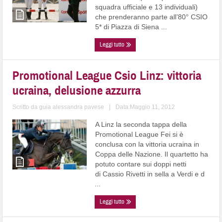
squadra ufficiale e 13 individuali)
che prenderanno parte all’80° CSIO
5* di Piazza di Siena ...
Leggi tutto
Promotional League Csio Linz: vittoria
ucraina, delusione azzurra
Scritto da
guia alessandra pavese
|
Data:Maggio 11, 2012
A Linz la seconda tappa della
Promotional League Fei si è
conclusa con la vittoria ucraina in
Coppa delle Nazione. Il quartetto ha
potuto contare sui doppi netti
di Cassio Rivetti in sella a Verdi e d
...
Leggi tutto