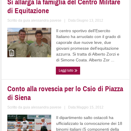
Si allarga la famiglia del Centro Militare
di Equitazione
Scritto da
guia alessandra pavese
|
Data:Giugno 13, 2012
Il centro sportivo dell'Esercito
Italiano ha arruolato con il grado di
caporale due nuove leve, due
giovani promesse dell'equitazione
azzurra. Si tratta di Alberto Zorzi e
di Simone Coata. Alberto Zor ...
Leggi tutto
Conto alla rovescia per lo Csio di Piazza
di Siena
Scritto da
guia alessandra pavese
|
Data:Maggio 15, 2012
Il dipartimento salto ostacoli ha
ufficializzato la convocazione dei 18
binomi italiani (5 componenti della