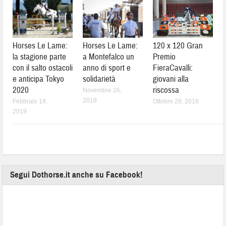
Horses Le Lame:
Horses Le Lame:
120 x 120 Gran
la stagione parte
a Montefalco un
Premio
con il salto ostacoli
anno di sport e
FieraCavalli:
e anticipa Tokyo
solidarietà
giovani alla
2020
riscossa
Novembre 26,
2018
Febbraio 19,
Ottobre 28, 2018
2019
Segui Dothorse.it anche su Facebook!