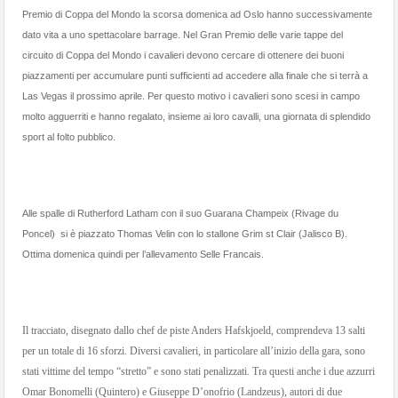
Premio di Coppa del Mondo la scorsa domenica ad Oslo hanno successivamente
dato vita a uno spettacolare barrage. Nel Gran Premio delle varie tappe del
circuito di Coppa del Mondo i cavalieri devono cercare di ottenere dei buoni
piazzamenti per accumulare punti sufficienti ad accedere alla finale che si terrà a
Las Vegas il prossimo aprile. Per questo motivo i cavalieri sono scesi in campo
molto agguerriti e hanno regalato, insieme ai loro cavalli, una giornata di splendido
sport al folto pubblico.
Alle spalle di Rutherford Latham con il suo Guarana Champeix (Rivage du
Poncel)
si è piazzato Thomas Velin con lo stallone Grim st Clair (Jalisco B).
Ottima domenica quindi per l’allevamento Selle Francais.
Il tracciato, disegnato dallo chef de piste Anders Hafskjoeld, comprendeva 13 salti
per un totale di 16 sforzi. Diversi cavalieri, in particolare all’inizio della gara, sono
stati vittime del tempo “stretto” e sono stati penalizzati. Tra questi anche i due azzurri
Omar Bonomelli (Quintero) e Giuseppe D’onofrio (Landzeus), autori di due