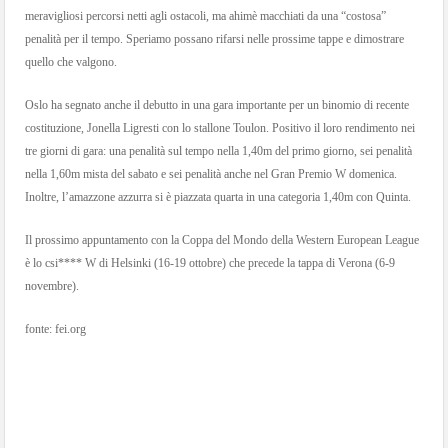
meravigliosi percorsi netti agli ostacoli, ma ahimè macchiati da una “costosa”
penalità per il tempo.
Speriamo possano rifarsi nelle prossime tappe e dimostrare
quello che valgono.
Oslo ha segnato anche il debutto in una gara importante per un binomio di recente
costituzione, Jonella Ligresti con lo stallone Toulon. Positivo il loro rendimento nei
tre giorni di gara: una penalità sul tempo nella 1,40m del primo giorno, sei penalità
nella 1,60m mista del sabato e sei penalità anche nel Gran Premio W domenica.
Inoltre, l’amazzone azzurra si è piazzata quarta in una categoria 1,40m con Quinta.
Il prossimo appuntamento con la Coppa del Mondo della Western European League
è lo csi**** W di Helsinki (16-19 ottobre) che precede la tappa di Verona (6-9
novembre).
fonte: fei.org