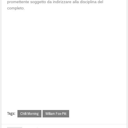
promettente soggetto da indirizzare alla disciplina del
completo.
Tags:
Chilli Morning
William Fox-Pitt