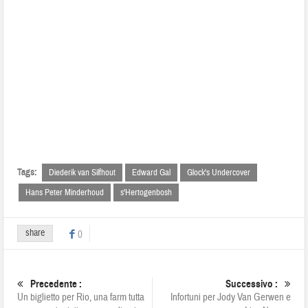
Tags:
Diederik van Silfhout
Edward Gal
Glock's Undercover
Hans Peter Minderhoud
s'Hertogenbosh
share
0
Precedente :
Successivo :
Un biglietto per Rio, una farm tutta
Infortuni per Jody Van Gerwen e