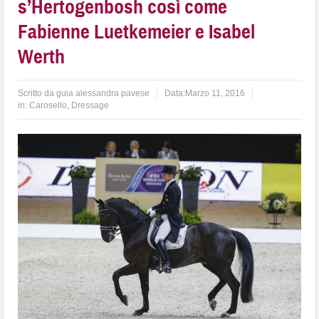
s’Hertogenbosh così come
Fabienne Luetkemeier e Isabel
Werth
Scritto da
guia alessandra pavese
Data:
Marzo 11, 2016
in:
Carosello
,
Dressage