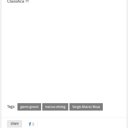
Classifica !!!
Tags:
gianni-govoni
marcus-ehning
Sergio Alvarez Moya
share
0