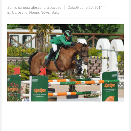
Scritto da
guia alessandra pavese
Data:
Giugno 20, 2014
in:
Carosello
,
Home
,
News
,
Salto