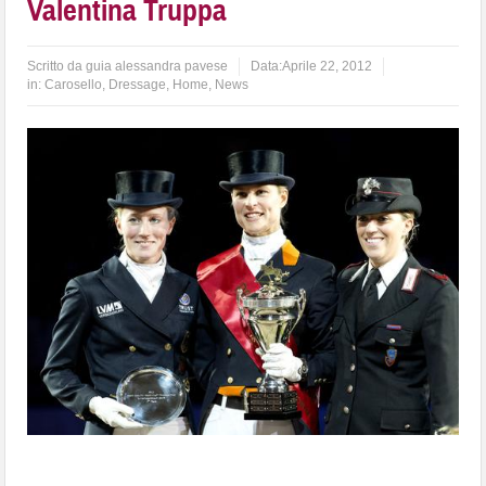
Valentina Truppa
Scritto da
guia alessandra pavese
Data:
Aprile 22, 2012
in:
Carosello
,
Dressage
,
Home
,
News