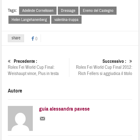
Tags:
Adelinde Cornelissen
Dressage
Eremo del Castegno
Helen Langehanenberg
valentina-truppa
share
0
Precedente :
Successivo :
Rolex Fei World Cup Final:
Rolex Fei World Cup Final 2012:
Weishaupt vince, Pius in testa
Rich Fellers si aggiudica il titolo
Autore
guia alessandra pavese