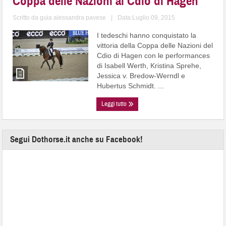
Coppa delle Nazioni al Cdio di Hagen
Scritto da
guia alessandra pavese
|
Data:Luglio 09, 2015
I tedeschi hanno conquistato la
vittoria della Coppa delle Nazioni del
Cdio di Hagen con le performances
di Isabell Werth, Kristina Sprehe,
Jessica v. Bredow-Werndl e
Hubertus Schmidt. ...
Leggi tutto
Segui Dothorse.it anche su Facebook!