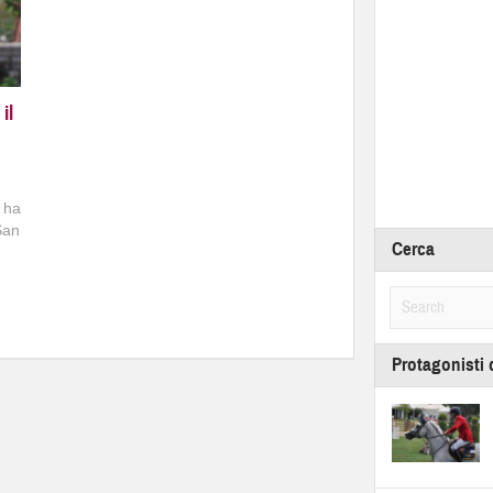
il
 ha
 San
Cerca
Protagonisti 