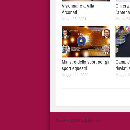
Visionnaire a Villa
Chi era
Arconati
l’antena
Marzo 25, 2021
Marzo 24
Ministro dello sport per gli
Campion
sport equestri
rinviati
Maggio 24, 2020
Maggio 0
Copyright © 2015 by Dothorse.it