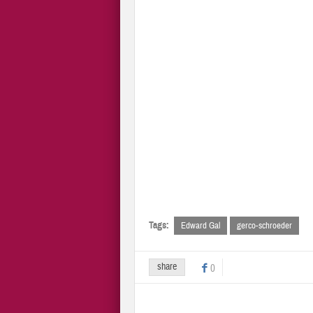
Tags:
Edward Gal
gerco-schroeder
share
0