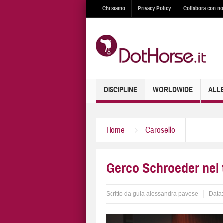
Chi siamo
Privacy Policy
Collabora con no
DISCIPLINE
WORLDWIDE
ALL
Home
Carosello
Gerco Schroeder nel
Scritto da
guia alessandra pavese
Data: