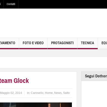
i
Contatti
EVAMENTO
FOTO E VIDEO
PROTAGONISTI
TECNICA
EQU
Segui Dothor
 team Glock
Maggio 02, 2014
in:
Carosello
,
Home
,
News
,
Salto