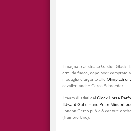
Il magnate austriaco Gaston Glock, l
armi da fuoco, dopo aver comprato a
medaglia d’argento alle
Olimpiadi di
cavalieri anche Gerco Schroeder.
Il team di atleti del
Glock Horse Perf
Edward Gal
e
Hans Peter Minderhou
London Gerco può già contare anche
(Numero Uno).