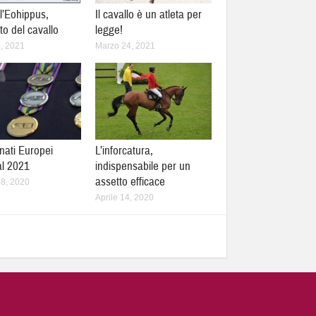
 l’Eohippus,
Il cavallo è un atleta per
to del cavallo
legge!
, 2021
Marzo 24, 2021
ati Europei
L’inforcatura,
 al 2021
indispensabile per un
assetto efficace
8, 2020
Aprile 14, 2020